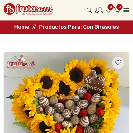
0
0
Home
Productos Para: Con Girasoles