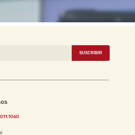
SUSCRIBIR
nos
011.1060
l: