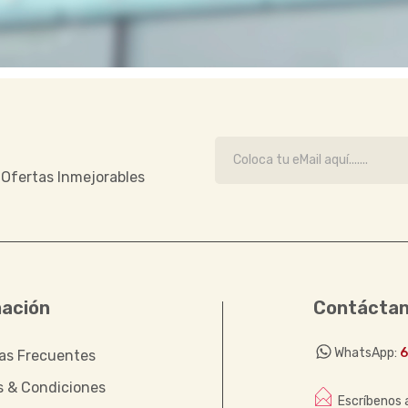
e Ofertas Inmejorables
mación
Contácta
WhatsApp:
6
as Frecuentes
s & Condiciones
Escríbenos a