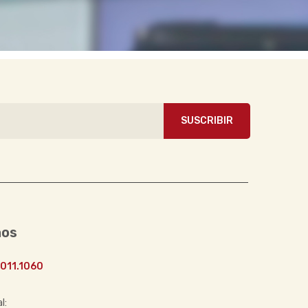
SUSCRIBIR
nos
011.1060
l: