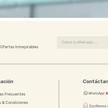
e Ofertas Inmejorables
mación
Contácta
WhatsApp:
6
as Frecuentes
s & Condiciones
Escríbenos a